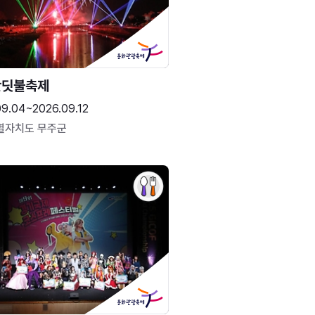
반딧불축제
09.04~2026.09.12
별자치도 무주군