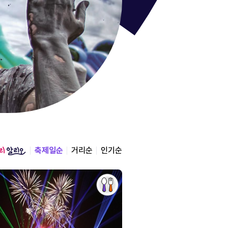
통영한산
경상남도 통영시
2026.08.12 ~ 2026.0
축제일순
거리순
인기순