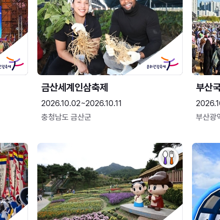
금산세계인삼축제
부산
2026.10.02~2026.10.11
2026.1
충청남도 금산군
부산광