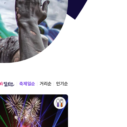
통영한산
경상남도 통영시
2026.08.12 ~ 2026.0
축제일순
거리순
인기순