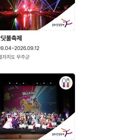
반딧불축제
09.04~2026.09.12
별자치도 무주군