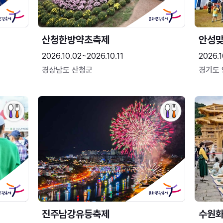
산청한방약초축제
안성맞
2026.10.02~2026.10.11
2026.1
경상남도 산청군
경기도
진주남강유등축제
수원