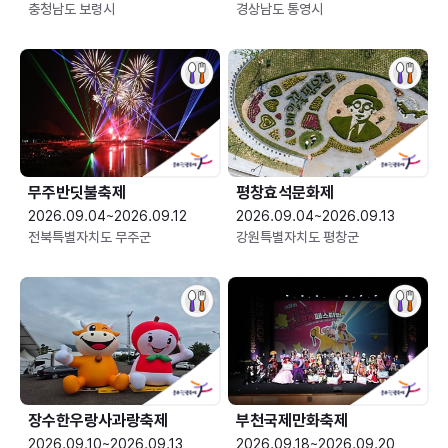
충청남도 보령시
경상남도 통영시
무주반딧불축제
평창효석문화제
2026.09.04~2026.09.12
2026.09.04~2026.09.13
전북특별자치도 무주군
강원특별자치도 평창군
장수한우랑사과랑축제
부천국제만화축제
2026.09.10~2026.09.13
2026.09.18~2026.09.20