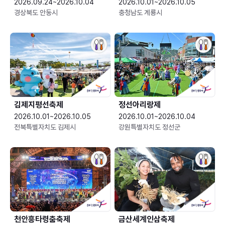
2026.09.24~2026.10.04
2026.10.01~2026.10.05
경상북도 안동시
충청남도 계룡시
김제지평선축제
정선아리랑제
2026.10.01~2026.10.05
2026.10.01~2026.10.04
전북특별자치도 김제시
강원특별자치도 정선군
천안흥타령춤축제
금산세계인삼축제