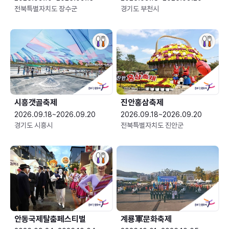
전북특별자치도 장수군
경기도 부천시
시흥갯골축제
진안홍삼축제
2026.09.18~2026.09.20
2026.09.18~2026.09.20
경기도 시흥시
전북특별자치도 진안군
안동국제탈춤페스티벌
계룡軍문화축제 