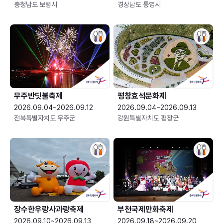
충청남도 보령시
경상남도 통영시
무주반딧불축제
평창효석문화제
2026.09.04~2026.09.12
2026.09.04~2026.09.13
전북특별자치도 무주군
강원특별자치도 평창군
장수한우랑사과랑축제
부천국제만화축제
2026.09.10~2026.09.13
2026.09.18~2026.09.20