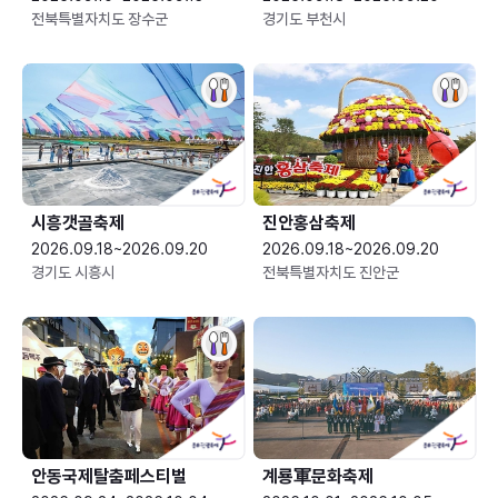
전북특별자치도 장수군
경기도 부천시
시흥갯골축제
진안홍삼축제
2026.09.18~2026.09.20
2026.09.18~2026.09.20
경기도 시흥시
전북특별자치도 진안군
안동국제탈춤페스티벌
계룡軍문화축제 