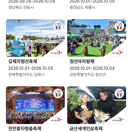
2026.09.24~2026.10.04
2026.10.01~2026.10.05
경상북도 안동시
충청남도 계룡시
김제지평선축제
정선아리랑제
2026.10.01~2026.10.05
2026.10.01~2026.10.04
전북특별자치도 김제시
강원특별자치도 정선군
천안흥타령춤축제
금산세계인삼축제