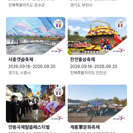
전북특별자치도 장수군
경기도 부천시
시흥갯골축제
진안홍삼축제
2026.09.18~2026.09.20
2026.09.18~2026.09.20
경기도 시흥시
전북특별자치도 진안군
안동국제탈춤페스티벌
계룡軍문화축제 