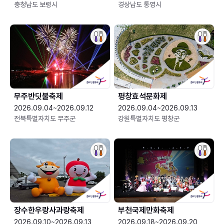
충청남도 보령시
경상남도 통영시
무주반딧불축제
평창효석문화제
2026.09.04~2026.09.12
2026.09.04~2026.09.13
전북특별자치도 무주군
강원특별자치도 평창군
장수한우랑사과랑축제
부천국제만화축제
2026.09.10~2026.09.13
2026.09.18~2026.09.20