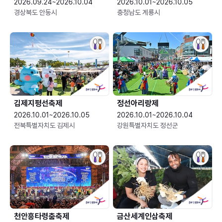
2026.09.24~2026.10.04
2026.10.01~2026.10.05
경상북도 안동시
충청남도 계룡시
김제지평선축제
정선아리랑제
2026.10.01~2026.10.05
2026.10.01~2026.10.04
전북특별자치도 김제시
강원특별자치도 정선군
천안흥타령춤축제
금산세계인삼축제