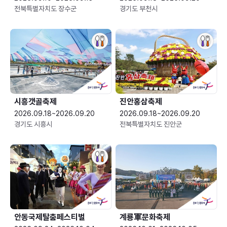
전북특별자치도 장수군
경기도 부천시
시흥갯골축제
진안홍삼축제
2026.09.18~2026.09.20
2026.09.18~2026.09.20
경기도 시흥시
전북특별자치도 진안군
안동국제탈춤페스티벌
계룡軍문화축제 