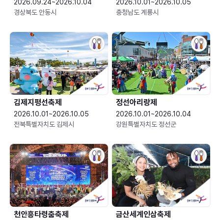
2026.09.24~2026.10.04
2026.10.01~2026.10.05
경상북도 안동시
충청남도 계룡시
김제지평선축제
정선아리랑제
2026.10.01~2026.10.05
2026.10.01~2026.10.04
전북특별자치도 김제시
강원특별자치도 정선군
천안흥타령춤축제
금산세계인삼축제