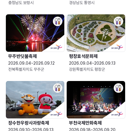
충청남도 보령시
경상남도 통영시
무주반딧불축제
평창효석문화제
2026.09.04~2026.09.12
2026.09.04~2026.09.13
전북특별자치도 무주군
강원특별자치도 평창군
장수한우랑사과랑축제
부천국제만화축제
2026.09.10~2026.09.13
2026.09.18~2026.09.20