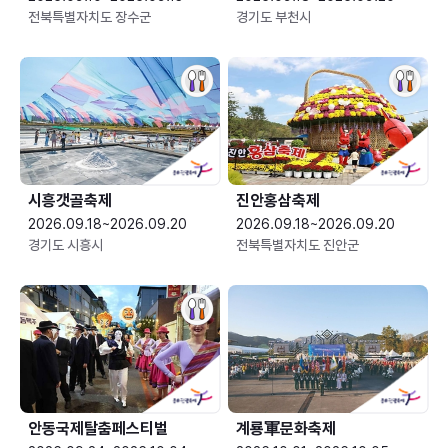
전북특별자치도 장수군
경기도 부천시
시흥갯골축제
진안홍삼축제
2026.09.18~2026.09.20
2026.09.18~2026.09.20
경기도 시흥시
전북특별자치도 진안군
안동국제탈춤페스티벌
계룡軍문화축제 