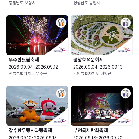
충청남도 보령시
경상남도 통영시
무주반딧불축제
평창효석문화제
2026.09.04~2026.09.12
2026.09.04~2026.09.13
전북특별자치도 무주군
강원특별자치도 평창군
장수한우랑사과랑축제
부천국제만화축제
2026.09.10~2026.09.13
2026.09.18~2026.09.20