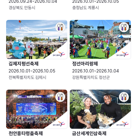
2026.09.24~2026.10.04
2026.10.01~2026.10.05
경상북도 안동시
충청남도 계룡시
김제지평선축제
정선아리랑제
2026.10.01~2026.10.05
2026.10.01~2026.10.04
전북특별자치도 김제시
강원특별자치도 정선군
천안흥타령춤축제
금산세계인삼축제