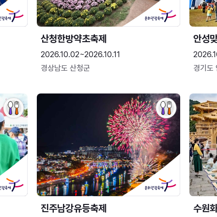
산청한방약초축제
안성맞
2026.10.02~2026.10.11
2026.1
경상남도 산청군
경기도
진주남강유등축제
수원