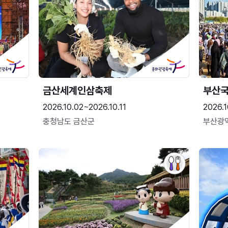
금산세계인삼축제
부산
2026.10.02~2026.10.11
2026.1
충청남도 금산군
부산광