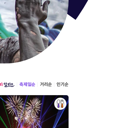
통영한산
경상남도 통영시
2026.08.12 ~ 2026.0
축제일순
거리순
인기순