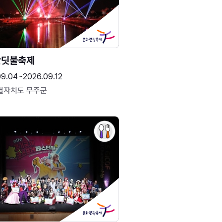
반딧불축제
09.04~2026.09.12
별자치도 무주군