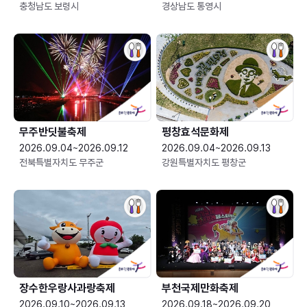
충청남도 보령시
경상남도 통영시
무주반딧불축제
평창효석문화제
2026.09.04~2026.09.12
2026.09.04~2026.09.13
전북특별자치도 무주군
강원특별자치도 평창군
장수한우랑사과랑축제
부천국제만화축제
2026.09.10~2026.09.13
2026.09.18~2026.09.20