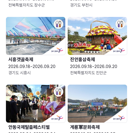
전북특별자치도 장수군
경기도 부천시
시흥갯골축제
진안홍삼축제
2026.09.18~2026.09.20
2026.09.18~2026.09.20
경기도 시흥시
전북특별자치도 진안군
안동국제탈춤페스티벌
계룡軍문화축제 