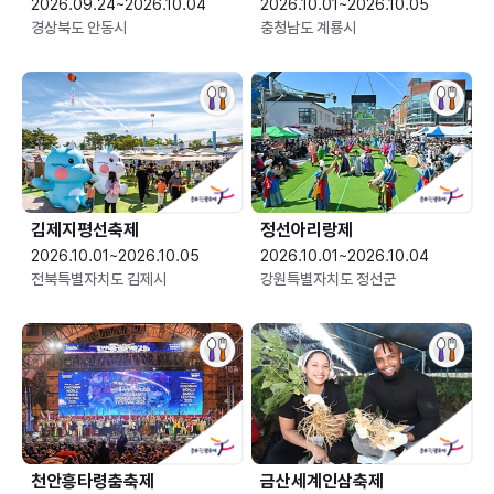
2026.09.24~2026.10.04
2026.10.01~2026.10.05
경상북도 안동시
충청남도 계룡시
김제지평선축제
정선아리랑제
2026.10.01~2026.10.05
2026.10.01~2026.10.04
전북특별자치도 김제시
강원특별자치도 정선군
천안흥타령춤축제
금산세계인삼축제