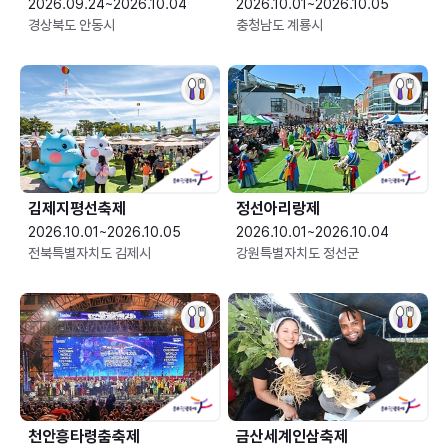
2026.09.24~2026.10.04
2026.10.01~2026.10.05
경상북도 안동시
충청남도 계룡시
김제지평선축제
정선아리랑제
2026.10.01~2026.10.05
2026.10.01~2026.10.04
전북특별자치도 김제시
강원특별자치도 정선군
천안흥타령춤축제
금산세계인삼축제