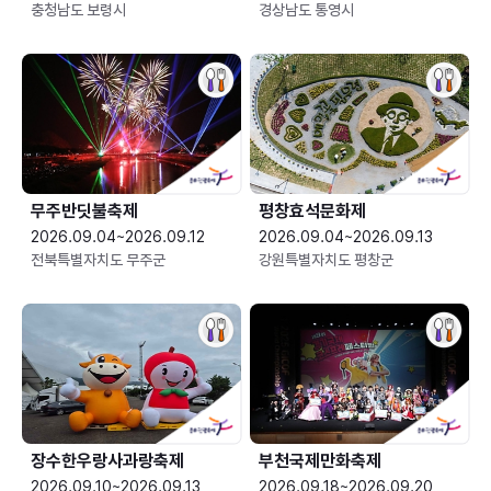
충청남도 보령시
경상남도 통영시
무주반딧불축제
평창효석문화제
2026.09.04~2026.09.12
2026.09.04~2026.09.13
전북특별자치도 무주군
강원특별자치도 평창군
장수한우랑사과랑축제
부천국제만화축제
2026.09.10~2026.09.13
2026.09.18~2026.09.20