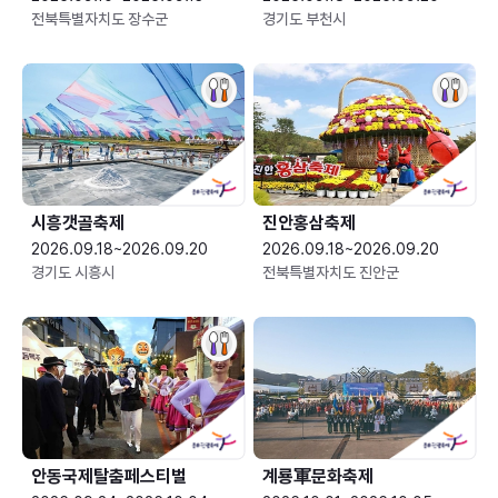
전북특별자치도 장수군
경기도 부천시
시흥갯골축제
진안홍삼축제
2026.09.18~2026.09.20
2026.09.18~2026.09.20
경기도 시흥시
전북특별자치도 진안군
안동국제탈춤페스티벌
계룡軍문화축제 