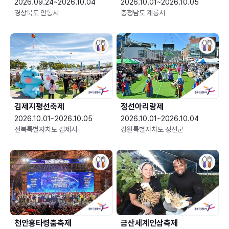
2026.09.24~2026.10.04
2026.10.01~2026.10.05
경상북도 안동시
충청남도 계룡시
김제지평선축제
정선아리랑제
2026.10.01~2026.10.05
2026.10.01~2026.10.04
전북특별자치도 김제시
강원특별자치도 정선군
천안흥타령춤축제
금산세계인삼축제