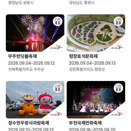
충청남도 보령시
경상남도 통영시
무주반딧불축제
평창효석문화제
2026.09.04~2026.09.12
2026.09.04~2026.09.13
전북특별자치도 무주군
강원특별자치도 평창군
장수한우랑사과랑축제
부천국제만화축제
2026.09.10~2026.09.13
2026.09.18~2026.09.20