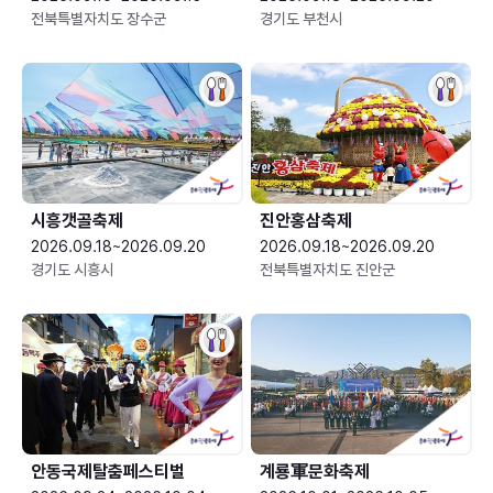
전북특별자치도 장수군
경기도 부천시
시흥갯골축제
진안홍삼축제
2026.09.18~2026.09.20
2026.09.18~2026.09.20
경기도 시흥시
전북특별자치도 진안군
안동국제탈춤페스티벌
계룡軍문화축제 