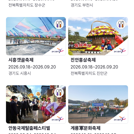
전북특별자치도 장수군
경기도 부천시
시흥갯골축제
진안홍삼축제
2026.09.18~2026.09.20
2026.09.18~2026.09.20
경기도 시흥시
전북특별자치도 진안군
안동국제탈춤페스티벌
계룡軍문화축제 