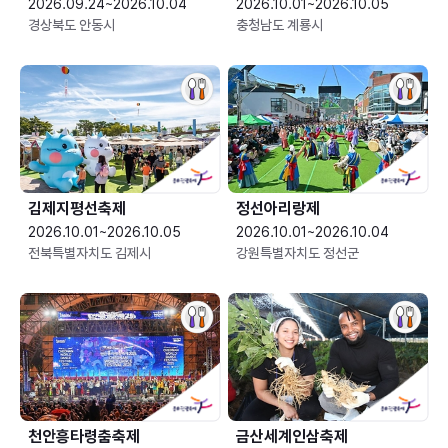
2026.09.24~2026.10.04
2026.10.01~2026.10.05
경상북도 안동시
충청남도 계룡시
김제지평선축제
정선아리랑제
2026.10.01~2026.10.05
2026.10.01~2026.10.04
전북특별자치도 김제시
강원특별자치도 정선군
천안흥타령춤축제
금산세계인삼축제