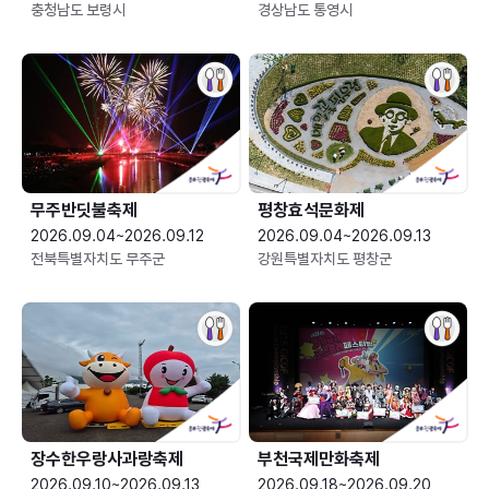
충청남도 보령시
경상남도 통영시
무주반딧불축제
평창효석문화제
2026.09.04~2026.09.12
2026.09.04~2026.09.13
전북특별자치도 무주군
강원특별자치도 평창군
장수한우랑사과랑축제
부천국제만화축제
2026.09.10~2026.09.13
2026.09.18~2026.09.20