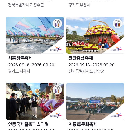
전북특별자치도 장수군
경기도 부천시
시흥갯골축제
진안홍삼축제
2026.09.18~2026.09.20
2026.09.18~2026.09.20
경기도 시흥시
전북특별자치도 진안군
안동국제탈춤페스티벌
계룡軍문화축제 