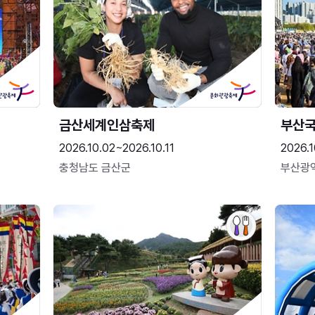
금산세계인삼축제
부산
2026.10.02~2026.10.11
2026.1
충청남도 금산군
부산광