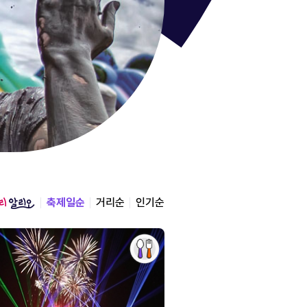
통영한산
경상남도 통영시
2026.08.12 ~ 2026.0
축제일순
거리순
인기순