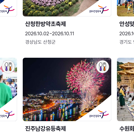
산청한방약초축제
안성맞
2026.10.02~2026.10.11
2026.1
경상남도 산청군
경기도
진주남강유등축제
수원