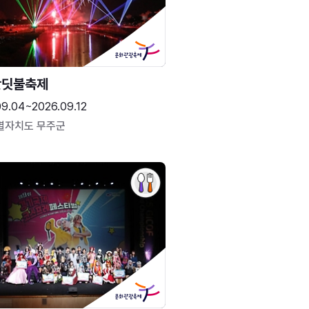
반딧불축제
09.04~2026.09.12
별자치도 무주군