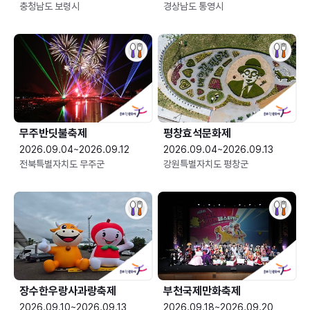
충청남도 보령시
경상남도 통영시
무주반딧불축제
평창효석문화제
2026.09.04~2026.09.12
2026.09.04~2026.09.13
전북특별자치도 무주군
강원특별자치도 평창군
장수한우랑사과랑축제
부천국제만화축제
2026.09.10~2026.09.13
2026.09.18~2026.09.20