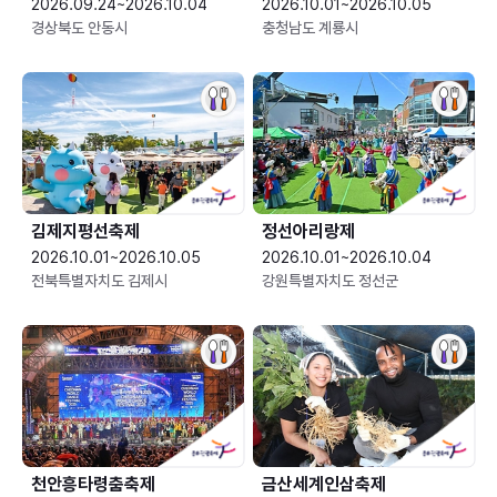
2026.09.24~2026.10.04
2026.10.01~2026.10.05
경상북도 안동시
충청남도 계룡시
김제지평선축제
정선아리랑제
2026.10.01~2026.10.05
2026.10.01~2026.10.04
전북특별자치도 김제시
강원특별자치도 정선군
천안흥타령춤축제
금산세계인삼축제