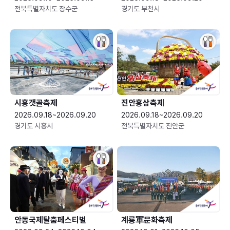
전북특별자치도 장수군
경기도 부천시
시흥갯골축제
진안홍삼축제
2026.09.18~2026.09.20
2026.09.18~2026.09.20
경기도 시흥시
전북특별자치도 진안군
안동국제탈춤페스티벌
계룡軍문화축제 