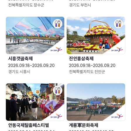
전북특별자치도 장수군
경기도 부천시
시흥갯골축제
진안홍삼축제
2026.09.18~2026.09.20
2026.09.18~2026.09.20
경기도 시흥시
전북특별자치도 진안군
안동국제탈춤페스티벌
계룡軍문화축제 