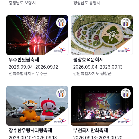
충청남도 보령시
경상남도 통영시
무주반딧불축제
평창효석문화제
2026.09.04~2026.09.12
2026.09.04~2026.09.13
전북특별자치도 무주군
강원특별자치도 평창군
장수한우랑사과랑축제
부천국제만화축제
2026.09.10~2026.09.13
2026.09.18~2026.09.20