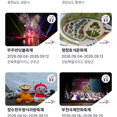
충청남도 보령시
경상남도 통영시
무주반딧불축제
평창효석문화제
2026.09.04~2026.09.12
2026.09.04~2026.09.13
전북특별자치도 무주군
강원특별자치도 평창군
장수한우랑사과랑축제
부천국제만화축제
2026.09.10~2026.09.13
2026.09.18~2026.09.20