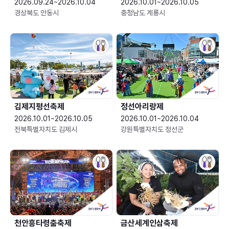
2026.09.24~2026.10.04
2026.10.01~2026.10.05
경상북도 안동시
충청남도 계룡시
김제지평선축제
정선아리랑제
2026.10.01~2026.10.05
2026.10.01~2026.10.04
전북특별자치도 김제시
강원특별자치도 정선군
천안흥타령춤축제
금산세계인삼축제