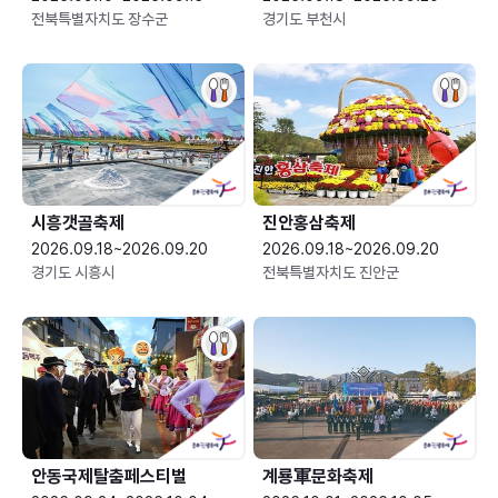
전북특별자치도 장수군
경기도 부천시
시흥갯골축제
진안홍삼축제
2026.09.18~2026.09.20
2026.09.18~2026.09.20
경기도 시흥시
전북특별자치도 진안군
안동국제탈춤페스티벌
계룡軍문화축제 