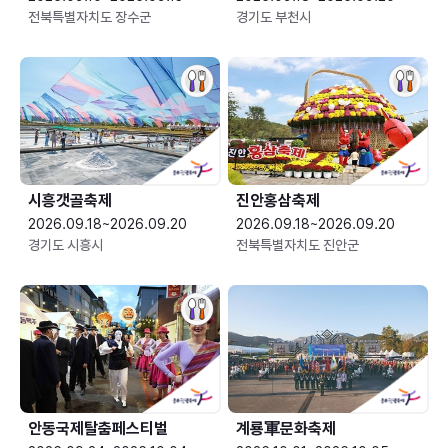
전북특별자치도 장수군
경기도 부천시
시흥갯골축제
진안홍삼축제
2026.09.18~2026.09.20
2026.09.18~2026.09.20
경기도 시흥시
전북특별자치도 진안군
안동국제탈춤페스티벌
계룡軍문화축제 