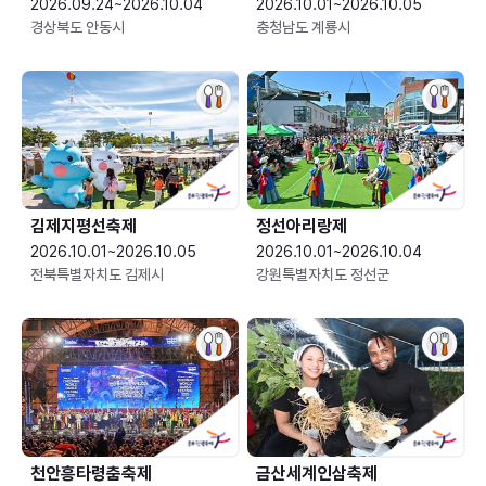
2026.09.24~2026.10.04
2026.10.01~2026.10.05
경상북도 안동시
충청남도 계룡시
김제지평선축제
정선아리랑제
2026.10.01~2026.10.05
2026.10.01~2026.10.04
전북특별자치도 김제시
강원특별자치도 정선군
천안흥타령춤축제
금산세계인삼축제