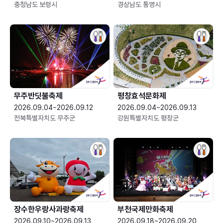
충청남도 보령시
경상남도 통영시
무주반딧불축제
평창효석문화제
2026.09.04~2026.09.12
2026.09.04~2026.09.13
전북특별자치도 무주군
강원특별자치도 평창군
장수한우랑사과랑축제
부천국제만화축제
2026.09.10~2026.09.13
2026.09.18~2026.09.20