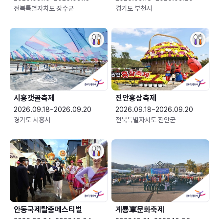
전북특별자치도 장수군
경기도 부천시
시흥갯골축제
진안홍삼축제
2026.09.18~2026.09.20
2026.09.18~2026.09.20
경기도 시흥시
전북특별자치도 진안군
안동국제탈춤페스티벌
계룡軍문화축제 