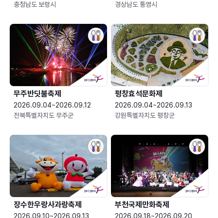
충청남도 보령시
경상남도 통영시
무주반딧불축제
평창효석문화제
2026.09.04~2026.09.12
2026.09.04~2026.09.13
전북특별자치도 무주군
강원특별자치도 평창군
장수한우랑사과랑축제
부천국제만화축제
2026.09.10~2026.09.13
2026.09.18~2026.09.20