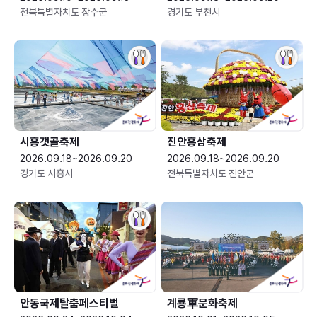
전북특별자치도 장수군
경기도 부천시
시흥갯골축제
진안홍삼축제
2026.09.18~2026.09.20
2026.09.18~2026.09.20
경기도 시흥시
전북특별자치도 진안군
안동국제탈춤페스티벌
계룡軍문화축제 