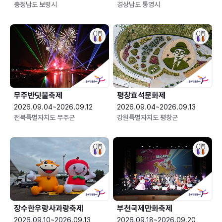
충청남도 보령시
경상남도 통영시
무주반딧불축제
평창효석문화제
2026.09.04~2026.09.12
2026.09.04~2026.09.13
전북특별자치도 무주군
강원특별자치도 평창군
장수한우랑사과랑축제
부천국제만화축제
2026.09.10~2026.09.13
2026.09.18~2026.09.20