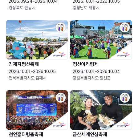
2026.09.24~2026.10.04
2026.10.01~2026.10.05
경상북도 안동시
충청남도 계룡시
김제지평선축제
정선아리랑제
2026.10.01~2026.10.05
2026.10.01~2026.10.04
전북특별자치도 김제시
강원특별자치도 정선군
천안흥타령춤축제
금산세계인삼축제