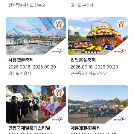
전북특별자치도 장수군
경기도 부천시
시흥갯골축제
진안홍삼축제
2026.09.18~2026.09.20
2026.09.18~2026.09.20
경기도 시흥시
전북특별자치도 진안군
안동국제탈춤페스티벌
계룡軍문화축제 