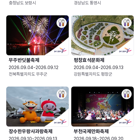
충청남도 보령시
경상남도 통영시
무주반딧불축제
평창효석문화제
2026.09.04~2026.09.12
2026.09.04~2026.09.13
전북특별자치도 무주군
강원특별자치도 평창군
장수한우랑사과랑축제
부천국제만화축제
2026.09.10~2026.09.13
2026.09.18~2026.09.20