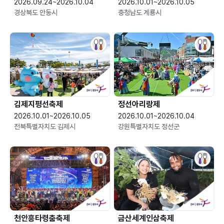
2026.09.24~2026.10.04
2026.10.01~2026.10.05
경상북도 안동시
충청남도 계룡시
김제지평선축제
정선아리랑제
2026.10.01~2026.10.05
2026.10.01~2026.10.04
전북특별자치도 김제시
강원특별자치도 정선군
천안흥타령춤축제
금산세계인삼축제