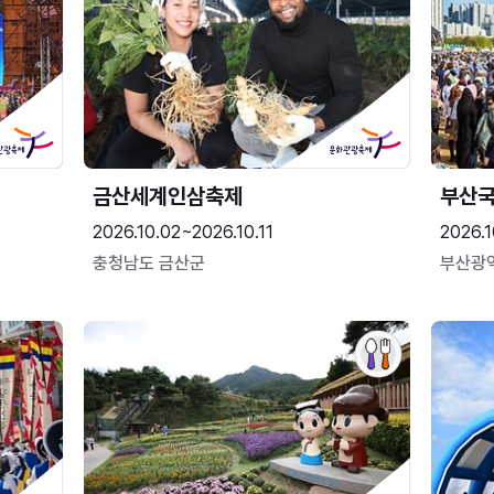
금산세계인삼축제
부산
2026.10.02~2026.10.11
2026.1
충청남도 금산군
부산광