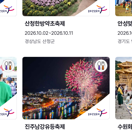
산청한방약초축제
안성맞
2026.10.02~2026.10.11
2026.1
경상남도 산청군
경기도
진주남강유등축제
수원