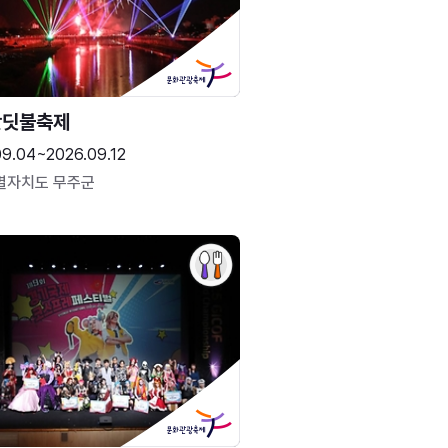
반딧불축제
09.04~2026.09.12
별자치도 무주군