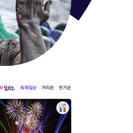
통영한산
경상남도 통영시
2026.08.12 ~ 2026.0
축제일순
거리순
인기순