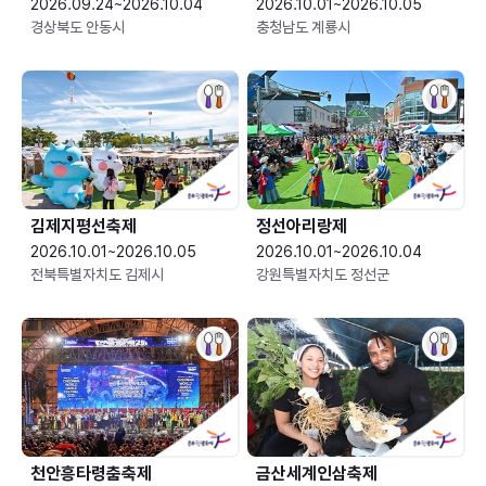
2026.09.24~2026.10.04
2026.10.01~2026.10.05
경상북도 안동시
충청남도 계룡시
김제지평선축제
정선아리랑제
2026.10.01~2026.10.05
2026.10.01~2026.10.04
전북특별자치도 김제시
강원특별자치도 정선군
천안흥타령춤축제
금산세계인삼축제