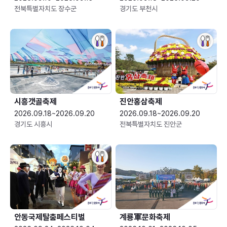
전북특별자치도 장수군
경기도 부천시
시흥갯골축제
진안홍삼축제
2026.09.18~2026.09.20
2026.09.18~2026.09.20
경기도 시흥시
전북특별자치도 진안군
안동국제탈춤페스티벌
계룡軍문화축제 