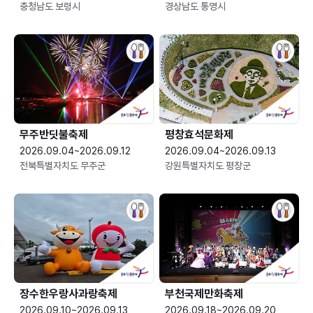
충청남도 보령시
경상남도 통영시
무주반딧불축제
평창효석문화제
2026.09.04~2026.09.12
2026.09.04~2026.09.13
전북특별자치도 무주군
강원특별자치도 평창군
장수한우랑사과랑축제
부천국제만화축제
2026.09.10~2026.09.13
2026.09.18~2026.09.20