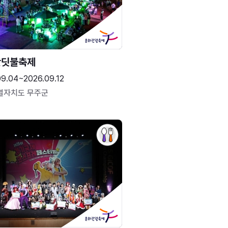
반딧불축제
09.04~2026.09.12
별자치도 무주군