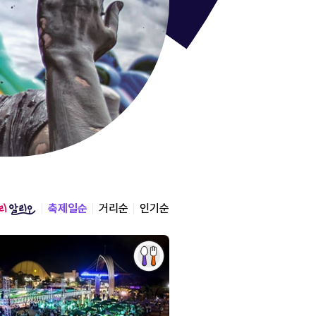
통영한산
경상남도 통영시
2026.08.12 ~ 2026.0
축제일순
거리순
인기순