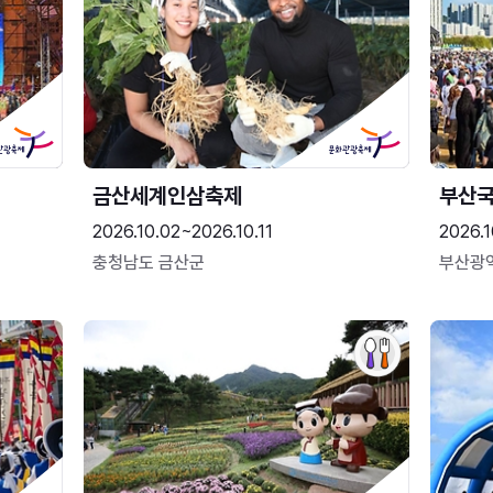
금산세계인삼축제
부산
2026.10.02~2026.10.11
2026.1
충청남도 금산군
부산광