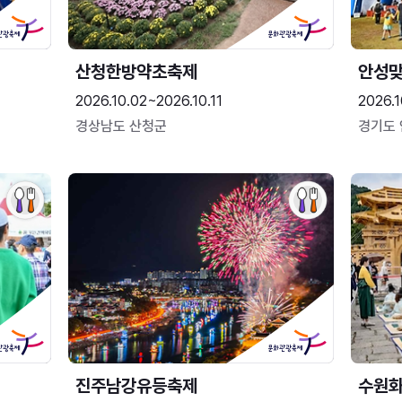
산청한방약초축제
안성맞
2026.10.02~2026.10.11
2026.1
경상남도 산청군
경기도
진주남강유등축제
수원