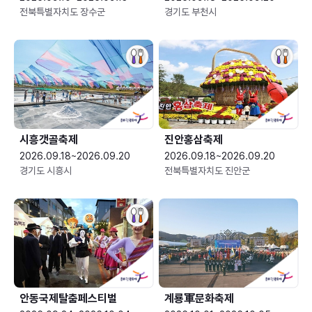
전북특별자치도 장수군
경기도 부천시
시흥갯골축제
진안홍삼축제
2026.09.18~2026.09.20
2026.09.18~2026.09.20
경기도 시흥시
전북특별자치도 진안군
안동국제탈춤페스티벌
계룡軍문화축제 