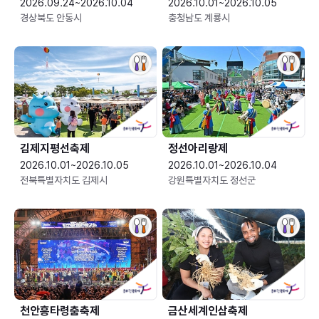
2026.09.24~2026.10.04
2026.10.01~2026.10.05
경상북도 안동시
충청남도 계룡시
김제지평선축제
정선아리랑제
2026.10.01~2026.10.05
2026.10.01~2026.10.04
전북특별자치도 김제시
강원특별자치도 정선군
천안흥타령춤축제
금산세계인삼축제