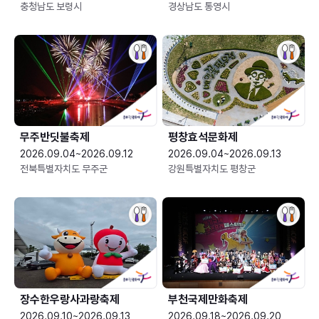
충청남도 보령시
경상남도 통영시
무주반딧불축제
평창효석문화제
2026.09.04~2026.09.12
2026.09.04~2026.09.13
전북특별자치도 무주군
강원특별자치도 평창군
장수한우랑사과랑축제
부천국제만화축제
2026.09.10~2026.09.13
2026.09.18~2026.09.20