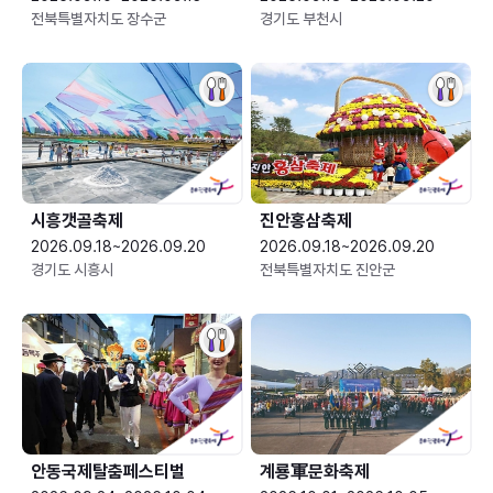
전북특별자치도 장수군
경기도 부천시
시흥갯골축제
진안홍삼축제
2026.09.18~2026.09.20
2026.09.18~2026.09.20
경기도 시흥시
전북특별자치도 진안군
안동국제탈춤페스티벌
계룡軍문화축제 