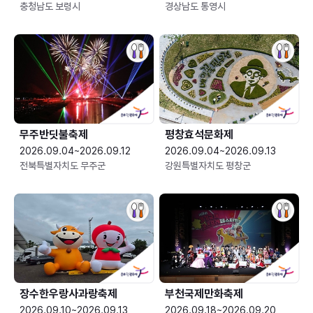
충청남도 보령시
경상남도 통영시
무주반딧불축제
평창효석문화제
2026.09.04~2026.09.12
2026.09.04~2026.09.13
전북특별자치도 무주군
강원특별자치도 평창군
장수한우랑사과랑축제
부천국제만화축제
2026.09.10~2026.09.13
2026.09.18~2026.09.20