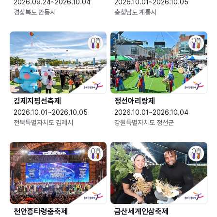
2026.09.24~2026.10.04
2026.10.01~2026.10.05
경상북도 안동시
충청남도 계룡시
김제지평선축제
정선아리랑제
2026.10.01~2026.10.05
2026.10.01~2026.10.04
전북특별자치도 김제시
강원특별자치도 정선군
천안흥타령춤축제
금산세계인삼축제