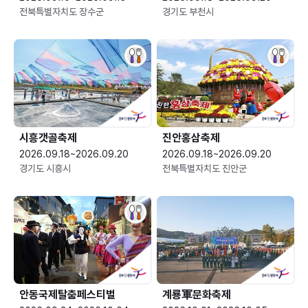
전북특별자치도 장수군
경기도 부천시
시흥갯골축제
진안홍삼축제
2026.09.18~2026.09.20
2026.09.18~2026.09.20
경기도 시흥시
전북특별자치도 진안군
안동국제탈춤페스티벌
계룡軍문화축제 