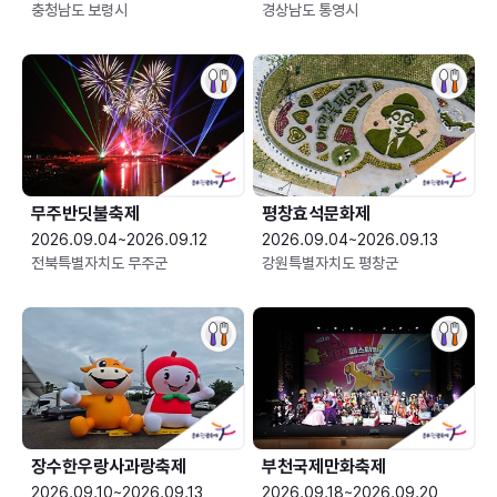
충청남도 보령시
경상남도 통영시
무주반딧불축제
평창효석문화제
2026.09.04~2026.09.12
2026.09.04~2026.09.13
전북특별자치도 무주군
강원특별자치도 평창군
장수한우랑사과랑축제
부천국제만화축제
2026.09.10~2026.09.13
2026.09.18~2026.09.20