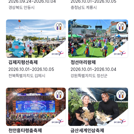
2026.09.24~2026.10.04
2026.10.01~2026.10.05
경상북도 안동시
충청남도 계룡시
김제지평선축제
정선아리랑제
2026.10.01~2026.10.05
2026.10.01~2026.10.04
전북특별자치도 김제시
강원특별자치도 정선군
천안흥타령춤축제
금산세계인삼축제