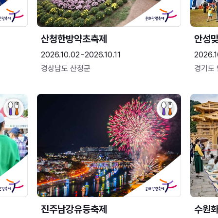
산청한방약초축제
안성맞
2026.10.02~2026.10.11
2026.1
경상남도 산청군
경기도
진주남강유등축제
수원