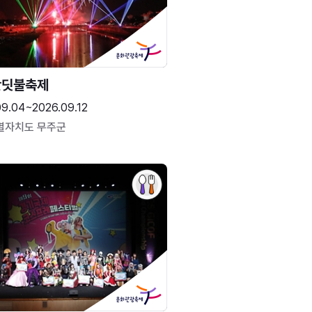
반딧불축제
09.04~2026.09.12
별자치도 무주군