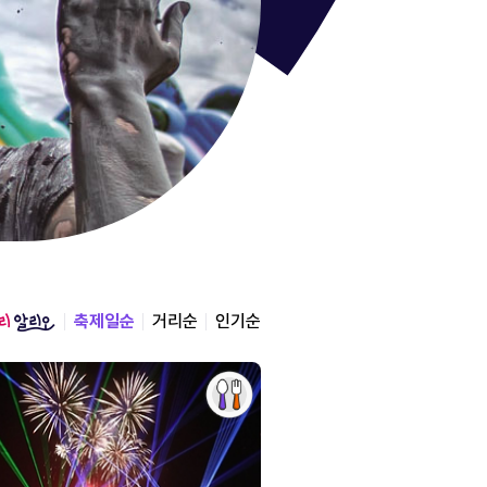
통영한산
경상남도 통영시
2026.08.12 ~ 2026.0
축제일순
거리순
인기순