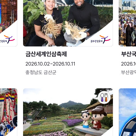
금산세계인삼축제
부산
2026.10.02~2026.10.11
2026.1
충청남도 금산군
부산광