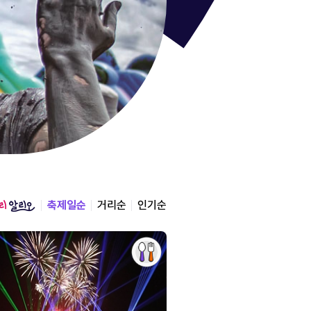
통영한산
경상남도 통영시
2026.08.12 ~ 2026.0
축제일순
거리순
인기순