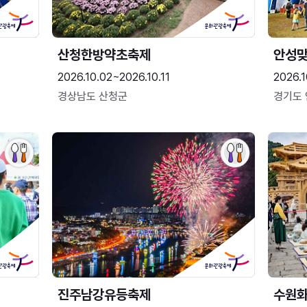
산청한방약초축제
안성맞
2026.10.02~2026.10.11
2026.1
경상남도 산청군
경기도
진주남강유등축제
수원