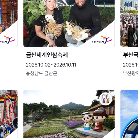
금산세계인삼축제
부산
2026.10.02~2026.10.11
2026.1
충청남도 금산군
부산광