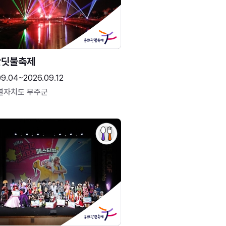
반딧불축제
09.04~2026.09.12
별자치도 무주군