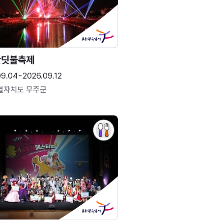
반딧불축제
09.04~2026.09.12
별자치도 무주군