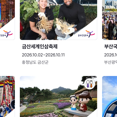
금산세계인삼축제
부산
2026.10.02~2026.10.11
2026.1
충청남도 금산군
부산광