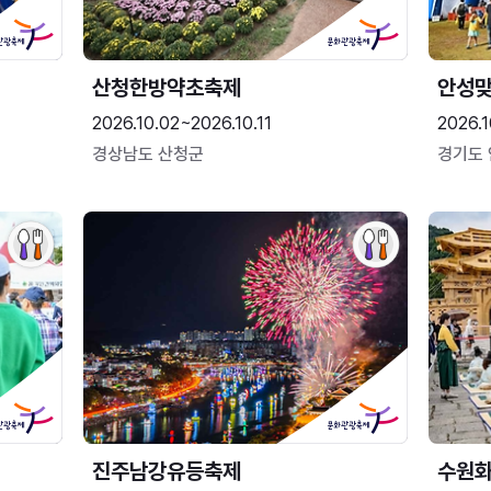
산청한방약초축제
안성맞
2026.10.02~2026.10.11
2026.1
경상남도 산청군
경기도
진주남강유등축제
수원