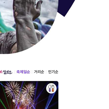
통영한산
경상남도 통영시
2026.08.12 ~ 2026.0
축제일순
거리순
인기순