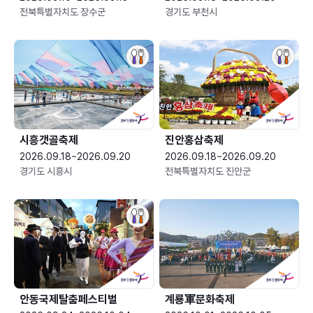
전북특별자치도 장수군
경기도 부천시
시흥갯골축제
진안홍삼축제
2026.09.18~2026.09.20
2026.09.18~2026.09.20
경기도 시흥시
전북특별자치도 진안군
안동국제탈춤페스티벌
계룡軍문화축제 