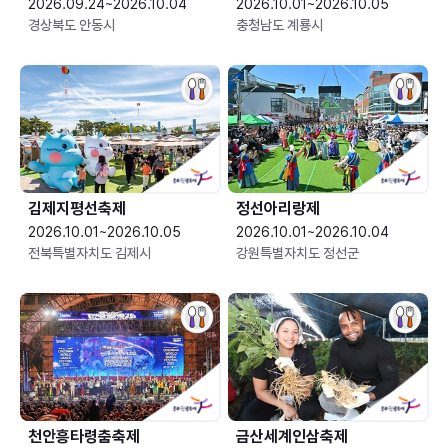
2026.09.24~2026.10.04
2026.10.01~2026.10.05
경상북도 안동시
충청남도 계룡시
김제지평선축제
정선아리랑제
2026.10.01~2026.10.05
2026.10.01~2026.10.04
전북특별자치도 김제시
강원특별자치도 정선군
천안흥타령춤축제
금산세계인삼축제