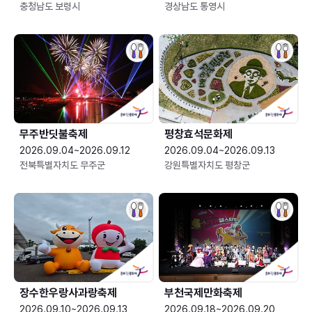
충청남도 보령시
경상남도 통영시
무주반딧불축제
평창효석문화제
2026.09.04~2026.09.12
2026.09.04~2026.09.13
전북특별자치도 무주군
강원특별자치도 평창군
장수한우랑사과랑축제
부천국제만화축제
2026.09.10~2026.09.13
2026.09.18~2026.09.20