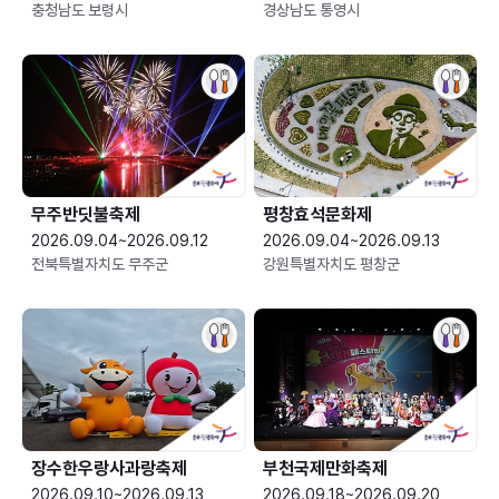
충청남도 보령시
경상남도 통영시
무주반딧불축제
평창효석문화제
2026.09.04~2026.09.12
2026.09.04~2026.09.13
전북특별자치도 무주군
강원특별자치도 평창군
장수한우랑사과랑축제
부천국제만화축제
2026.09.10~2026.09.13
2026.09.18~2026.09.20