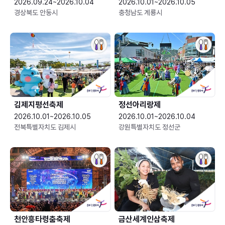
2026.09.24~2026.10.04
2026.10.01~2026.10.05
경상북도 안동시
충청남도 계룡시
김제지평선축제
정선아리랑제
2026.10.01~2026.10.05
2026.10.01~2026.10.04
전북특별자치도 김제시
강원특별자치도 정선군
천안흥타령춤축제
금산세계인삼축제