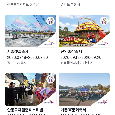
전북특별자치도 장수군
경기도 부천시
시흥갯골축제
진안홍삼축제
2026.09.18~2026.09.20
2026.09.18~2026.09.20
경기도 시흥시
전북특별자치도 진안군
안동국제탈춤페스티벌
계룡軍문화축제 