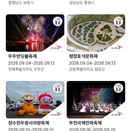
충청남도 보령시
경상남도 통영시
무주반딧불축제
평창효석문화제
2026.09.04~2026.09.12
2026.09.04~2026.09.13
전북특별자치도 무주군
강원특별자치도 평창군
장수한우랑사과랑축제
부천국제만화축제
2026.09.10~2026.09.13
2026.09.18~2026.09.20