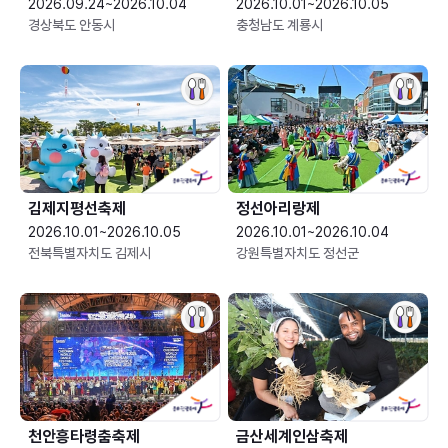
2026.09.24~2026.10.04
2026.10.01~2026.10.05
경상북도 안동시
충청남도 계룡시
김제지평선축제
정선아리랑제
2026.10.01~2026.10.05
2026.10.01~2026.10.04
전북특별자치도 김제시
강원특별자치도 정선군
천안흥타령춤축제
금산세계인삼축제