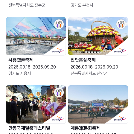
전북특별자치도 장수군
경기도 부천시
시흥갯골축제
진안홍삼축제
2026.09.18~2026.09.20
2026.09.18~2026.09.20
경기도 시흥시
전북특별자치도 진안군
안동국제탈춤페스티벌
계룡軍문화축제 