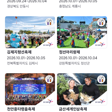
2026.09.24~2026.10.04
2026.10.01~2026.10.05
경상북도 안동시
충청남도 계룡시
김제지평선축제
정선아리랑제
2026.10.01~2026.10.05
2026.10.01~2026.10.04
전북특별자치도 김제시
강원특별자치도 정선군
천안흥타령춤축제
금산세계인삼축제