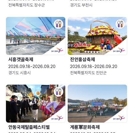
전북특별자치도 장수군
경기도 부천시
시흥갯골축제
진안홍삼축제
2026.09.18~2026.09.20
2026.09.18~2026.09.20
경기도 시흥시
전북특별자치도 진안군
안동국제탈춤페스티벌
계룡軍문화축제 