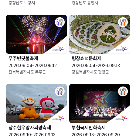
충청남도 보령시
경상남도 통영시
무주반딧불축제
평창효석문화제
2026.09.04~2026.09.12
2026.09.04~2026.09.13
전북특별자치도 무주군
강원특별자치도 평창군
장수한우랑사과랑축제
부천국제만화축제
2026.09.10~2026.09.13
2026.09.18~2026.09.20