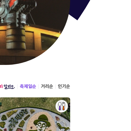
보령머드
충청남도 보령시
2026.07.24 ~ 2026.0
축제일순
거리순
인기순