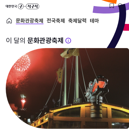
문화관광축제
전국축제
축제달력
테마
이 달의
문화관광축제