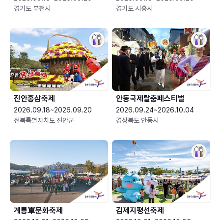
경기도 부천시
경기도 시흥시
진안홍삼축제
안동국제탈춤페스티벌
2026.09.18~2026.09.20
2026.09.24~2026.10.04
전북특별자치도 진안군
경상북도 안동시
계룡軍문화축제 
김제지평선축제