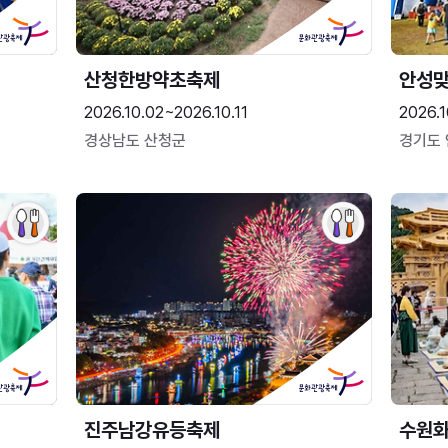
산청한방약초축제
안성맞
2026.10.02~2026.10.11
2026.1
경상남도 산청군
경기도
진주남강유등축제
수원