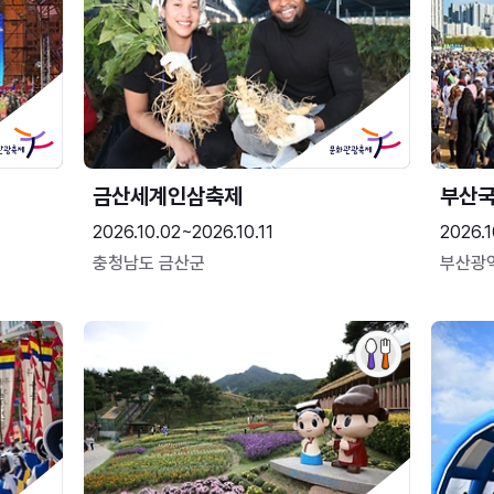
금산세계인삼축제
부산
2026.10.02~2026.10.11
2026.1
충청남도 금산군
부산광