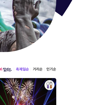
통영한산
경상남도 통영시
2026.08.12 ~ 2026.0
축제일순
거리순
인기순