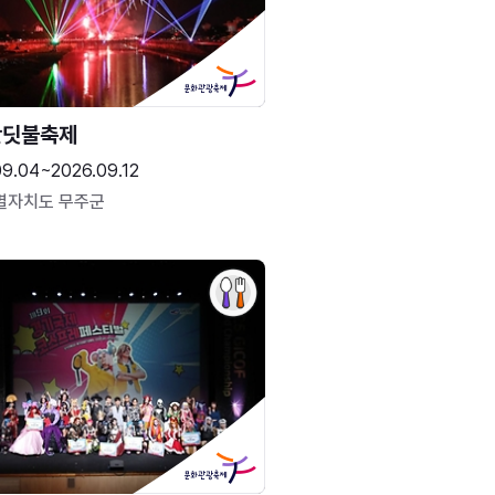
반딧불축제
09.04~2026.09.12
별자치도 무주군