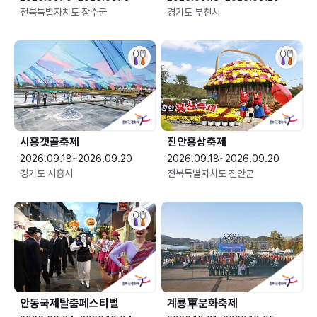
전북특별자치도 장수군
경기도 부천시
시흥갯골축제
진안홍삼축제
2026.09.18~2026.09.20
2026.09.18~2026.09.20
경기도 시흥시
전북특별자치도 진안군
안동국제탈춤페스티벌
계룡軍문화축제 