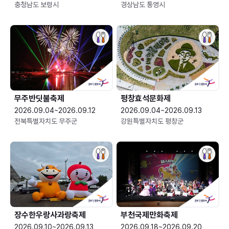
충청남도 보령시
경상남도 통영시
무주반딧불축제
평창효석문화제
2026.09.04~2026.09.12
2026.09.04~2026.09.13
전북특별자치도 무주군
강원특별자치도 평창군
장수한우랑사과랑축제
부천국제만화축제
2026.09.10~2026.09.13
2026.09.18~2026.09.20