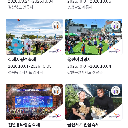
2026.09.24~2026.10.04
2026.10.01~2026.10.05
경상북도 안동시
충청남도 계룡시
김제지평선축제
정선아리랑제
2026.10.01~2026.10.05
2026.10.01~2026.10.04
전북특별자치도 김제시
강원특별자치도 정선군
천안흥타령춤축제
금산세계인삼축제