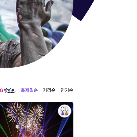
통영한산
경상남도 통영시
2026.08.12 ~ 2026.0
축제일순
거리순
인기순