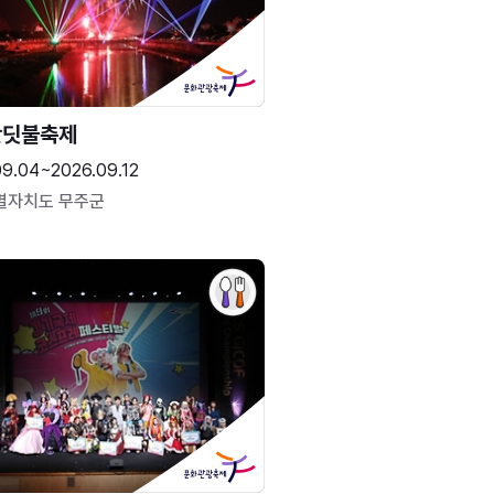
반딧불축제
09.04~2026.09.12
별자치도 무주군