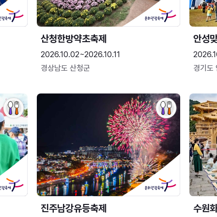
산청한방약초축제
안성맞
2026.10.02~2026.10.11
2026.1
경상남도 산청군
경기도
진주남강유등축제
수원