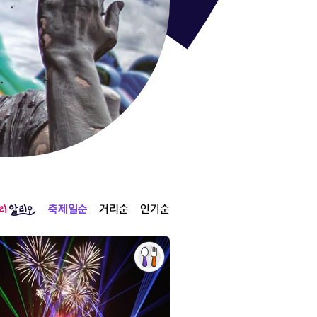
통영한산
경상남도 통영시
2026.08.12 ~ 2026.0
축제일순
거리순
인기순