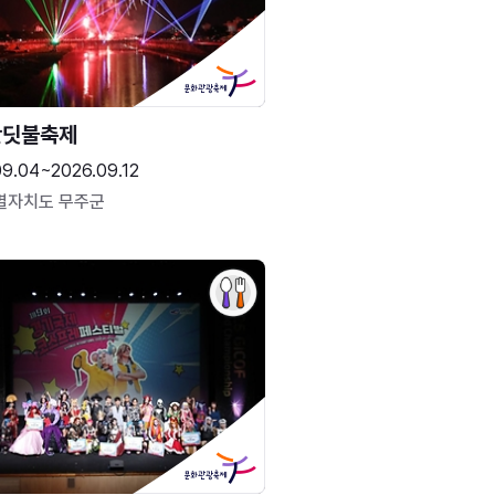
반딧불축제
09.04~2026.09.12
별자치도 무주군