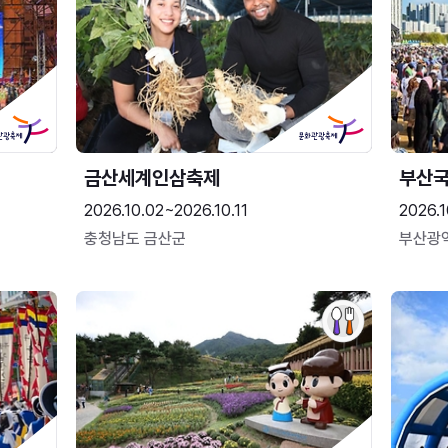
금산세계인삼축제
부산
2026.10.02~2026.10.11
2026.1
충청남도 금산군
부산광