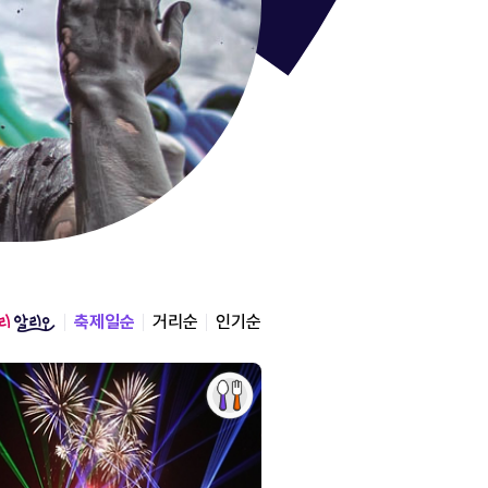
통영한산
경상남도 통영시
2026.08.12 ~ 2026.0
축제일순
거리순
인기순