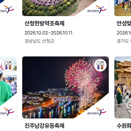
산청한방약초축제
안성맞
2026.10.02~2026.10.11
2026.1
경상남도 산청군
경기도
진주남강유등축제
수원