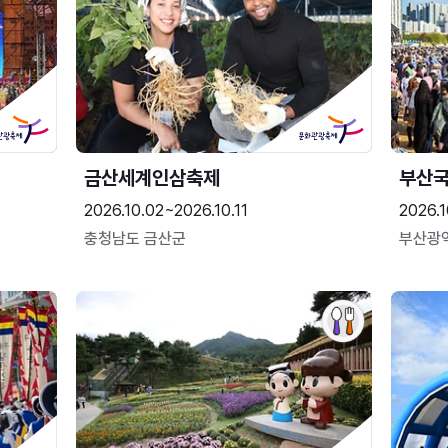
금산세계인삼축제
부산
2026.10.02~2026.10.11
2026.1
충청남도 금산군
부산광