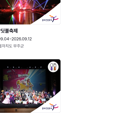
반딧불축제
09.04~2026.09.12
별자치도 무주군