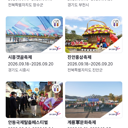
전북특별자치도 장수군
경기도 부천시
시흥갯골축제
진안홍삼축제
2026.09.18~2026.09.20
2026.09.18~2026.09.20
경기도 시흥시
전북특별자치도 진안군
안동국제탈춤페스티벌
계룡軍문화축제 