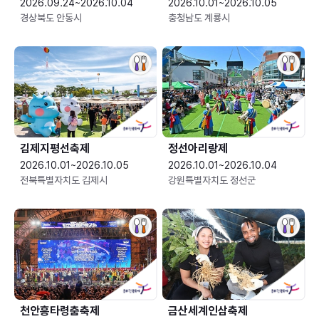
2026.09.24~2026.10.04
2026.10.01~2026.10.05
경상북도 안동시
충청남도 계룡시
김제지평선축제
정선아리랑제
2026.10.01~2026.10.05
2026.10.01~2026.10.04
전북특별자치도 김제시
강원특별자치도 정선군
천안흥타령춤축제
금산세계인삼축제