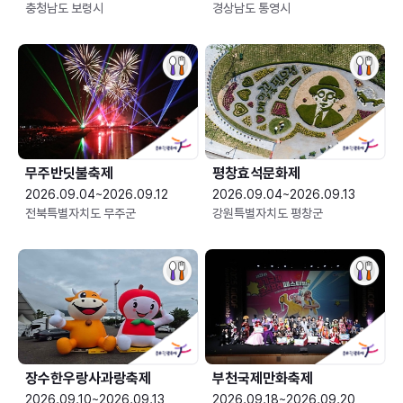
충청남도 보령시
경상남도 통영시
무주반딧불축제
평창효석문화제
2026.09.04~2026.09.12
2026.09.04~2026.09.13
전북특별자치도 무주군
강원특별자치도 평창군
장수한우랑사과랑축제
부천국제만화축제
2026.09.10~2026.09.13
2026.09.18~2026.09.20