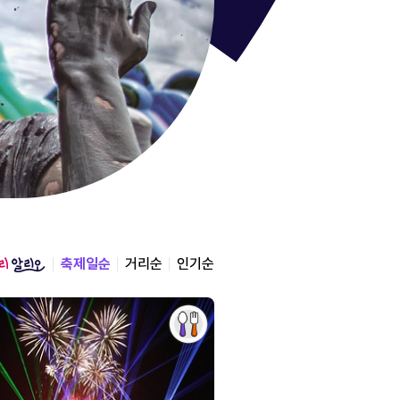
통영한산
경상남도 통영시
2026.08.12 ~ 2026.0
축제일순
거리순
인기순