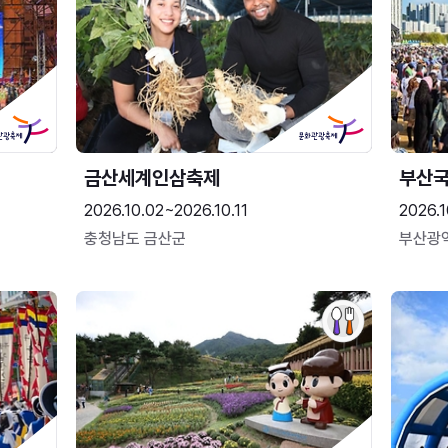
금산세계인삼축제
부산
2026.10.02~2026.10.11
2026.1
충청남도 금산군
부산광