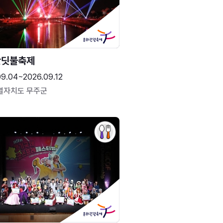
반딧불축제
09.04~2026.09.12
별자치도 무주군