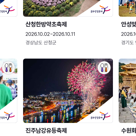
산청한방약초축제
안성맞
2026.10.02~2026.10.11
2026.1
경상남도 산청군
경기도
진주남강유등축제
수원