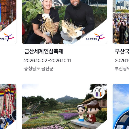
금산세계인삼축제
부산
2026.10.02~2026.10.11
2026.1
충청남도 금산군
부산광