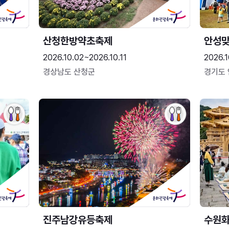
산청한방약초축제
안성맞
2026.10.02~2026.10.11
2026.1
경상남도 산청군
경기도
진주남강유등축제
수원