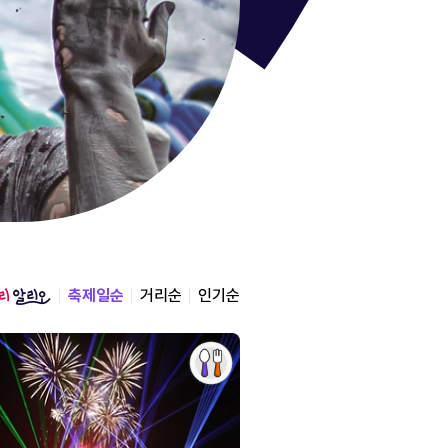
통영한산
경상남도 통영시
2026.08.12 ~ 2026.0
축제일순
거리순
인기순