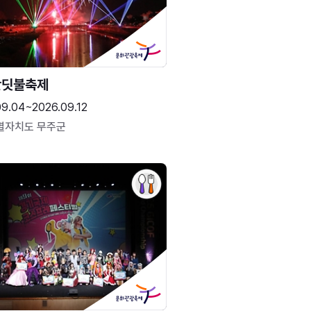
반딧불축제
09.04~2026.09.12
별자치도 무주군