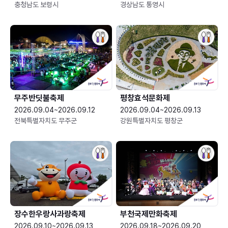
충청남도 보령시
경상남도 통영시
무주반딧불축제
평창효석문화제
2026.09.04~2026.09.12
2026.09.04~2026.09.13
전북특별자치도 무주군
강원특별자치도 평창군
장수한우랑사과랑축제
부천국제만화축제
2026.09.10~2026.09.13
2026.09.18~2026.09.20