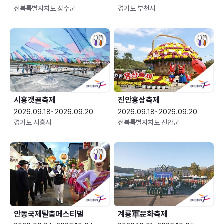
전북특별자치도 장수군
경기도 부천시
시흥갯골축제
진안홍삼축제
2026.09.18~2026.09.20
2026.09.18~2026.09.20
경기도 시흥시
전북특별자치도 진안군
안동국제탈춤페스티벌
계룡軍문화축제 