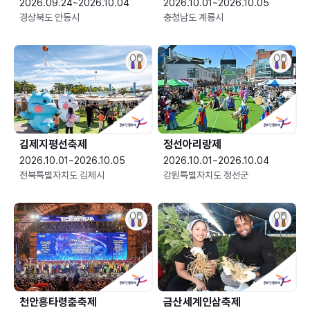
2026.09.24~2026.10.04
2026.10.01~2026.10.05
경상북도 안동시
충청남도 계룡시
김제지평선축제
정선아리랑제
2026.10.01~2026.10.05
2026.10.01~2026.10.04
전북특별자치도 김제시
강원특별자치도 정선군
천안흥타령춤축제
금산세계인삼축제