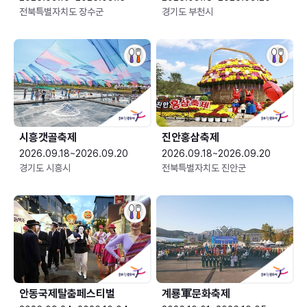
전북특별자치도 장수군
경기도 부천시
시흥갯골축제
진안홍삼축제
2026.09.18~2026.09.20
2026.09.18~2026.09.20
경기도 시흥시
전북특별자치도 진안군
안동국제탈춤페스티벌
계룡軍문화축제 