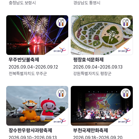
충청남도 보령시
경상남도 통영시
무주반딧불축제
평창효석문화제
2026.09.04~2026.09.12
2026.09.04~2026.09.13
전북특별자치도 무주군
강원특별자치도 평창군
장수한우랑사과랑축제
부천국제만화축제
2026.09.10~2026.09.13
2026.09.18~2026.09.20