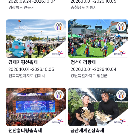
2026.09.24~2026.10.04
2026.10.01~2026.10.05
경상북도 안동시
충청남도 계룡시
김제지평선축제
정선아리랑제
2026.10.01~2026.10.05
2026.10.01~2026.10.04
전북특별자치도 김제시
강원특별자치도 정선군
천안흥타령춤축제
금산세계인삼축제