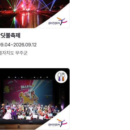
반딧불축제
09.04~2026.09.12
별자치도 무주군