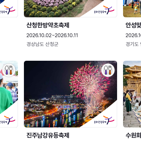
산청한방약초축제
안성맞
2026.10.02~2026.10.11
2026.1
경상남도 산청군
경기도
진주남강유등축제
수원