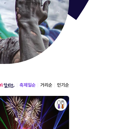
통영한산
경상남도 통영시
2026.08.12 ~ 2026.0
축제일순
거리순
인기순