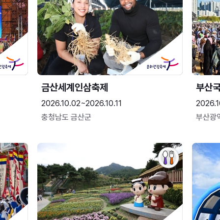
금산세계인삼축제
부산
2026.10.02~2026.10.11
2026.1
충청남도 금산군
부산광