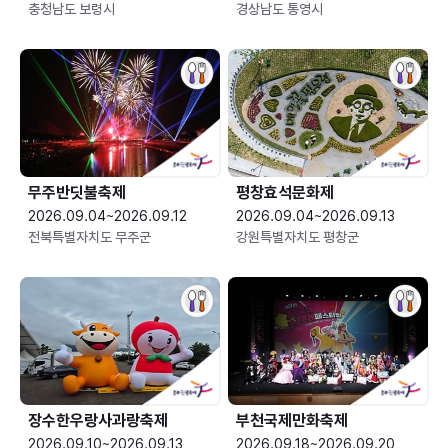
충청남도 보령시
경상남도 통영시
무주반딧불축제
평창효석문화제
2026.09.04~2026.09.12
2026.09.04~2026.09.13
전북특별자치도 무주군
강원특별자치도 평창군
장수한우랑사과랑축제
부천국제만화축제
2026.09.10~2026.09.13
2026.09.18~2026.09.20