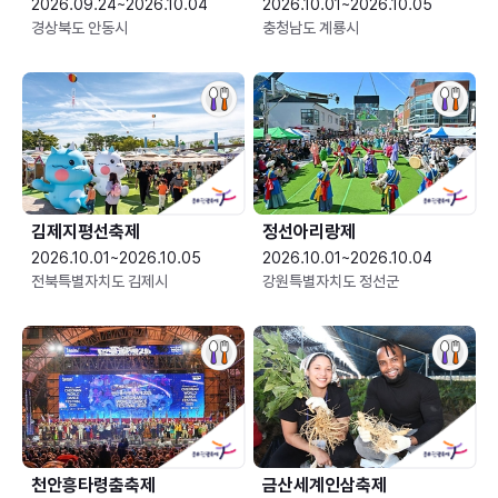
2026.09.24~2026.10.04
2026.10.01~2026.10.05
경상북도 안동시
충청남도 계룡시
김제지평선축제
정선아리랑제
2026.10.01~2026.10.05
2026.10.01~2026.10.04
전북특별자치도 김제시
강원특별자치도 정선군
천안흥타령춤축제
금산세계인삼축제