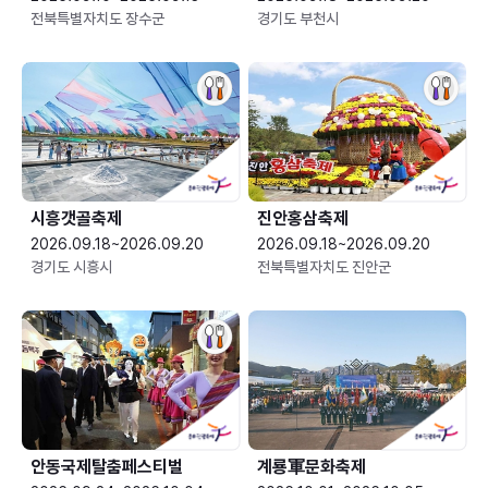
전북특별자치도 장수군
경기도 부천시
시흥갯골축제
진안홍삼축제
2026.09.18~2026.09.20
2026.09.18~2026.09.20
경기도 시흥시
전북특별자치도 진안군
안동국제탈춤페스티벌
계룡軍문화축제 