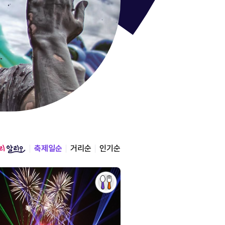
통영한산
경상남도 통영시
2026.08.12 ~ 2026.0
축제일순
거리순
인기순