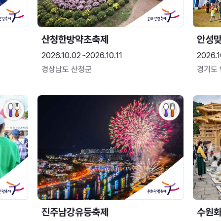
산청한방약초축제
안성맞
2026.10.02~2026.10.11
2026.1
경상남도 산청군
경기도
진주남강유등축제
수원