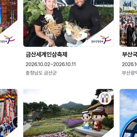
금산세계인삼축제
부산
2026.10.02~2026.10.11
2026.1
충청남도 금산군
부산광