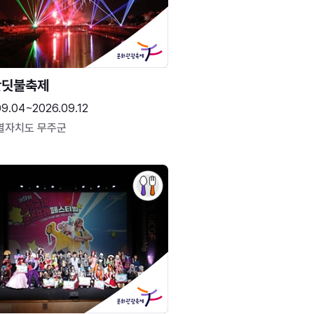
반딧불축제
09.04~2026.09.12
별자치도 무주군