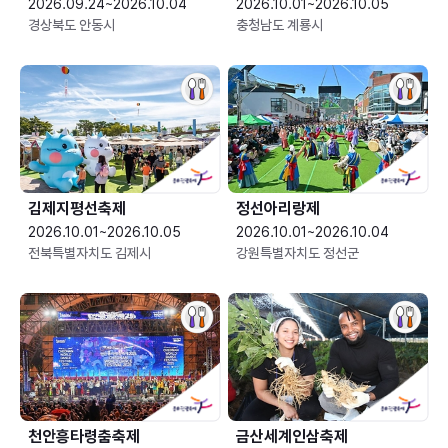
2026.09.24~2026.10.04
2026.10.01~2026.10.05
경상북도 안동시
충청남도 계룡시
김제지평선축제
정선아리랑제
2026.10.01~2026.10.05
2026.10.01~2026.10.04
전북특별자치도 김제시
강원특별자치도 정선군
천안흥타령춤축제
금산세계인삼축제