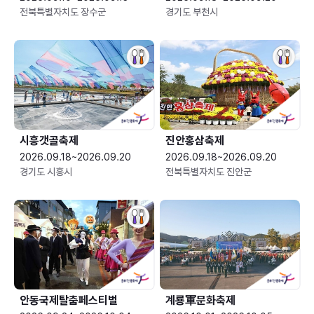
전북특별자치도 장수군
경기도 부천시
시흥갯골축제
진안홍삼축제
2026.09.18~2026.09.20
2026.09.18~2026.09.20
경기도 시흥시
전북특별자치도 진안군
안동국제탈춤페스티벌
계룡軍문화축제 