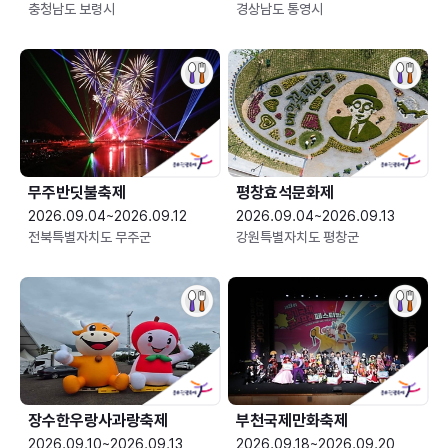
충청남도 보령시
경상남도 통영시
무주반딧불축제
평창효석문화제
2026.09.04~2026.09.12
2026.09.04~2026.09.13
전북특별자치도 무주군
강원특별자치도 평창군
장수한우랑사과랑축제
부천국제만화축제
2026.09.10~2026.09.13
2026.09.18~2026.09.20